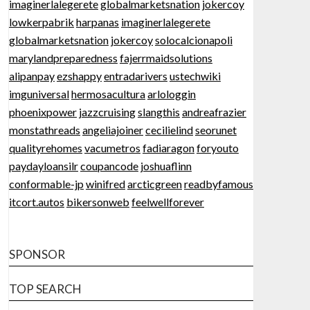
imaginerlalegerete
globalmarketsnation
jokercoy
lowkerpabrik
harpanas
imaginerlalegerete
globalmarketsnation
jokercoy
solocalcionapoli
marylandpreparedness
fajerrmaidsolutions
alipanpay
ezshappy
entradarivers
ustechwiki
imguniversal
hermosacultura
arlologgin
phoenixpower
jazzcruising
slangthis
andreafrazier
monstathreads
angeliajoiner
cecilielind
seorunet
qualityrehomes
vacumetros
fadiaragon
foryouto
paydayloansilr
coupancode
joshuaflinn
conformable-jp
winifred
arcticgreen
readbyfamous
itcort.autos
bikersonweb
feelwellforever
SPONSOR
TOP SEARCH