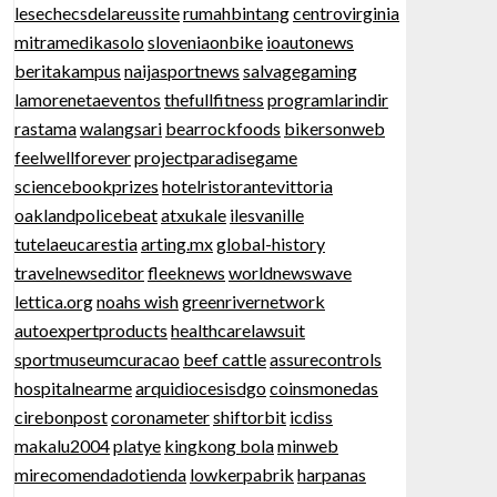
lesechecsdelareussite
rumahbintang
centrovirginia
mitramedikasolo
sloveniaonbike
ioautonews
beritakampus
naijasportnews
salvagegaming
lamorenetaeventos
thefullfitness
programlarindir
rastama
walangsari
bearrockfoods
bikersonweb
feelwellforever
projectparadisegame
sciencebookprizes
hotelristorantevittoria
oaklandpolicebeat
atxukale
ilesvanille
tutelaeucarestia
arting.mx
global-history
travelnewseditor
fleeknews
worldnewswave
lettica.org
noahs wish
greenrivernetwork
autoexpertproducts
healthcarelawsuit
sportmuseumcuracao
beef cattle
assurecontrols
hospitalnearme
arquidiocesisdgo
coinsmonedas
cirebonpost
coronameter
shiftorbit
icdiss
makalu2004
platye
kingkong bola
minweb
mirecomendadotienda
lowkerpabrik
harpanas