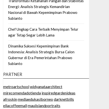
Transformasi Ketahanan Pangan dan Stabilitas
Energi: Analisis Strategis Kemandirian
Nasional di Bawah Kepemimpinan Prabowo
Subianto
Chef Ungkap Cara Terbaik Menyimpan Telur
agar Tetap Segar Lebih Lama
Dinamika Suksesi Kepemimpinan Bank
Indonesia: Analisis Strategis Bursa Calon
Gubernur di Era Pemerintahan Prabowo
Subianto
PARTNER
metroartschool
widyanataarchitect
mirecomendadotienda
inspiredgardenideas
afroskin
mediaedukasiborneo
darknetbills
ellacoffeemall
mauiislandportraits