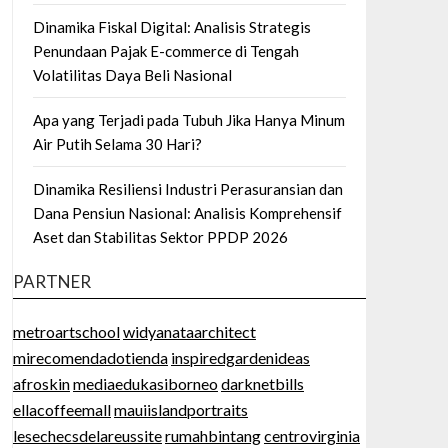
Dinamika Fiskal Digital: Analisis Strategis
Penundaan Pajak E-commerce di Tengah
Volatilitas Daya Beli Nasional
Apa yang Terjadi pada Tubuh Jika Hanya Minum
Air Putih Selama 30 Hari?
Dinamika Resiliensi Industri Perasuransian dan
Dana Pensiun Nasional: Analisis Komprehensif
Aset dan Stabilitas Sektor PPDP 2026
PARTNER
metroartschool
widyanataarchitect
mirecomendadotienda
inspiredgardenideas
afroskin
mediaedukasiborneo
darknetbills
ellacoffeemall
mauiislandportraits
lesechecsdelareussite
rumahbintang
centrovirginia