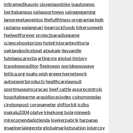
mitramedikasolo
sloveniaonbike
ioautonews
beritakampus
naijasportnews
salvagegaming
lamorenetaeventos
thefullfitness
programlarindir
rastama
walangsari
bearrockfoods
bikersonweb
feelwellforever
projectparadisegame
sciencebookprizes
hotelristorantevittoria
oaklandpolicebeat
atxukale
ilesvanille
tutelaeucarestia
arting.mx
global-history
travelnewseditor
fleeknews
worldnewswave
lettica.org
noahs wish
greenrivernetwork
autoexpertproducts
healthcarelawsuit
sportmuseumcuracao
beef cattle
assurecontrols
hospitalnearme
arquidiocesisdgo
coinsmonedas
cirebonpost
coronameter
shiftorbit
icdiss
makalu2004
platye
kingkong bola
minweb
mirecomendadotienda
lowkerpabrik
harpanas
imaginerlalegerete
globalmarketsnation
jokercoy