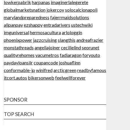
lowkerpabrik
harpanas
imaginerlalegerete
globalmarketsnation
jokercoy
solocalcionapoli
marylandpreparedness
fajerrmaidsolutions
alipanpay
ezshappy
entradarivers
ustechwiki
imguniversal
hermosacultura
arlologgin
phoenixpower
jazzcruising
slangthis
andreafrazier
monstathreads
angeliajoiner
cecilielind
seorunet
qualityrehomes
vacumetros
fadiaragon
foryouto
paydayloansilr
coupancode
joshuaflinn
conformable-jp
winifred
arcticgreen
readbyfamous
itcort.autos
bikersonweb
feelwellforever
SPONSOR
TOP SEARCH