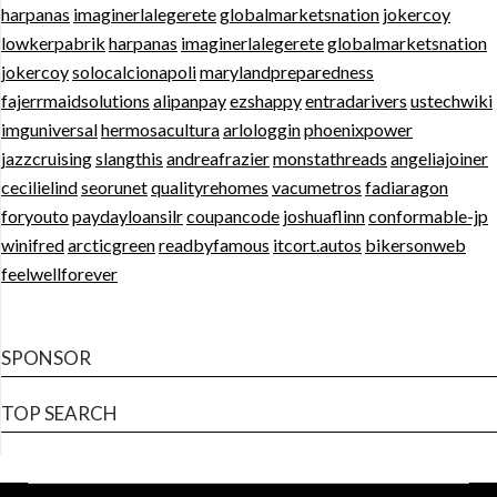
harpanas
imaginerlalegerete
globalmarketsnation
jokercoy
lowkerpabrik
harpanas
imaginerlalegerete
globalmarketsnation
jokercoy
solocalcionapoli
marylandpreparedness
fajerrmaidsolutions
alipanpay
ezshappy
entradarivers
ustechwiki
imguniversal
hermosacultura
arlologgin
phoenixpower
jazzcruising
slangthis
andreafrazier
monstathreads
angeliajoiner
cecilielind
seorunet
qualityrehomes
vacumetros
fadiaragon
foryouto
paydayloansilr
coupancode
joshuaflinn
conformable-jp
winifred
arcticgreen
readbyfamous
itcort.autos
bikersonweb
feelwellforever
SPONSOR
TOP SEARCH