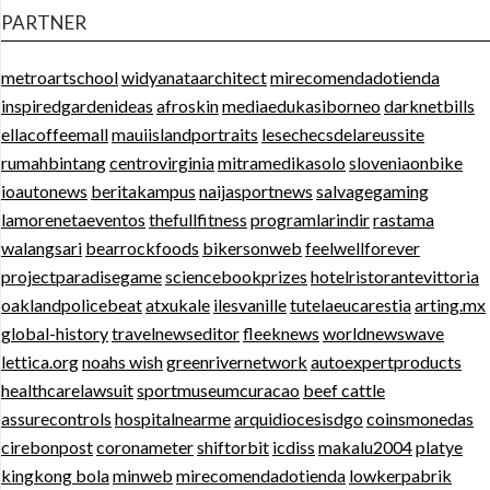
PARTNER
metroartschool
widyanataarchitect
mirecomendadotienda
inspiredgardenideas
afroskin
mediaedukasiborneo
darknetbills
ellacoffeemall
mauiislandportraits
lesechecsdelareussite
rumahbintang
centrovirginia
mitramedikasolo
sloveniaonbike
ioautonews
beritakampus
naijasportnews
salvagegaming
lamorenetaeventos
thefullfitness
programlarindir
rastama
walangsari
bearrockfoods
bikersonweb
feelwellforever
projectparadisegame
sciencebookprizes
hotelristorantevittoria
oaklandpolicebeat
atxukale
ilesvanille
tutelaeucarestia
arting.mx
global-history
travelnewseditor
fleeknews
worldnewswave
lettica.org
noahs wish
greenrivernetwork
autoexpertproducts
healthcarelawsuit
sportmuseumcuracao
beef cattle
assurecontrols
hospitalnearme
arquidiocesisdgo
coinsmonedas
cirebonpost
coronameter
shiftorbit
icdiss
makalu2004
platye
kingkong bola
minweb
mirecomendadotienda
lowkerpabrik