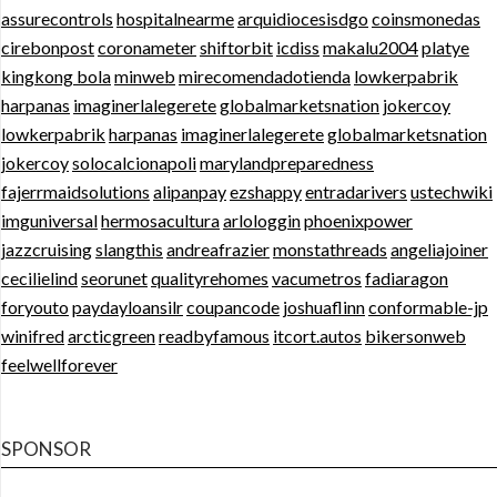
assurecontrols
hospitalnearme
arquidiocesisdgo
coinsmonedas
cirebonpost
coronameter
shiftorbit
icdiss
makalu2004
platye
kingkong bola
minweb
mirecomendadotienda
lowkerpabrik
harpanas
imaginerlalegerete
globalmarketsnation
jokercoy
lowkerpabrik
harpanas
imaginerlalegerete
globalmarketsnation
jokercoy
solocalcionapoli
marylandpreparedness
fajerrmaidsolutions
alipanpay
ezshappy
entradarivers
ustechwiki
imguniversal
hermosacultura
arlologgin
phoenixpower
jazzcruising
slangthis
andreafrazier
monstathreads
angeliajoiner
cecilielind
seorunet
qualityrehomes
vacumetros
fadiaragon
foryouto
paydayloansilr
coupancode
joshuaflinn
conformable-jp
winifred
arcticgreen
readbyfamous
itcort.autos
bikersonweb
feelwellforever
SPONSOR