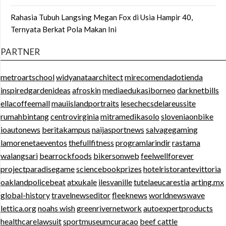
Rahasia Tubuh Langsing Megan Fox di Usia Hampir 40,
Ternyata Berkat Pola Makan Ini
PARTNER
metroartschool
widyanataarchitect
mirecomendadotienda
inspiredgardenideas
afroskin
mediaedukasiborneo
darknetbills
ellacoffeemall
mauiislandportraits
lesechecsdelareussite
rumahbintang
centrovirginia
mitramedikasolo
sloveniaonbike
ioautonews
beritakampus
naijasportnews
salvagegaming
lamorenetaeventos
thefullfitness
programlarindir
rastama
walangsari
bearrockfoods
bikersonweb
feelwellforever
projectparadisegame
sciencebookprizes
hotelristorantevittoria
oaklandpolicebeat
atxukale
ilesvanille
tutelaeucarestia
arting.mx
global-history
travelnewseditor
fleeknews
worldnewswave
lettica.org
noahs wish
greenrivernetwork
autoexpertproducts
healthcarelawsuit
sportmuseumcuracao
beef cattle