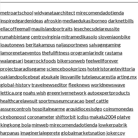
metroartschool
widyanataarchitect
mirecomendadotienda
inspiredgardenideas
afroskin
mediaedukasiborneo
darknetbills
ellacoffeemall
mauiislandportraits
lesechecsdelareussite
rumahbintang
centrovirginia
mitramedikasolo
sloveniaonbike
ioautonews
beritakampus
naijasportnews
salvagegaming
lamorenetaeventos
thefullfitness
programlarindir
rastama
walangsari
bearrockfoods
bikersonweb
feelwellforever
projectparadisegame
sciencebookprizes
hotelristorantevittoria
oaklandpolicebeat
atxukale
ilesvanille
tutelaeucarestia
arting.mx
global-history
travelnewseditor
fleeknews
worldnewswave
lettica.org
noahs wish
greenrivernetwork
autoexpertproducts
healthcarelawsuit
sportmuseumcuracao
beef cattle
assurecontrols
hospitalnearme
arquidiocesisdgo
coinsmonedas
cirebonpost
coronameter
shiftorbit
icdiss
makalu2004
platye
kingkong bola
minweb
mirecomendadotienda
lowkerpabrik
harpanas
imaginerlalegerete
globalmarketsnation
jokercoy