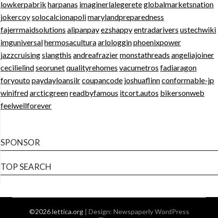
lowkerpabrik
harpanas
imaginerlalegerete
globalmarketsnation
jokercoy
solocalcionapoli
marylandpreparedness
fajerrmaidsolutions
alipanpay
ezshappy
entradarivers
ustechwiki
imguniversal
hermosacultura
arlologgin
phoenixpower
jazzcruising
slangthis
andreafrazier
monstathreads
angeliajoiner
cecilielind
seorunet
qualityrehomes
vacumetros
fadiaragon
foryouto
paydayloansilr
coupancode
joshuaflinn
conformable-jp
winifred
arcticgreen
readbyfamous
itcort.autos
bikersonweb
feelwellforever
SPONSOR
TOP SEARCH
©2026 lettica.org
| Design:
Newspaperly WordPress