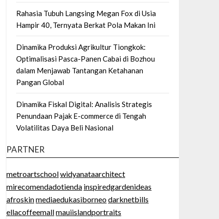
Rahasia Tubuh Langsing Megan Fox di Usia
Hampir 40, Ternyata Berkat Pola Makan Ini
Dinamika Produksi Agrikultur Tiongkok:
Optimalisasi Pasca-Panen Cabai di Bozhou
dalam Menjawab Tantangan Ketahanan
Pangan Global
Dinamika Fiskal Digital: Analisis Strategis
Penundaan Pajak E-commerce di Tengah
Volatilitas Daya Beli Nasional
PARTNER
metroartschool
widyanataarchitect
mirecomendadotienda
inspiredgardenideas
afroskin
mediaedukasiborneo
darknetbills
ellacoffeemall
mauiislandportraits