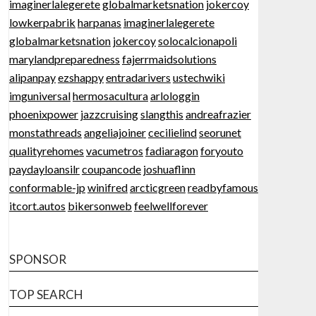
imaginerlalegerete
globalmarketsnation
jokercoy
lowkerpabrik
harpanas
imaginerlalegerete
globalmarketsnation
jokercoy
solocalcionapoli
marylandpreparedness
fajerrmaidsolutions
alipanpay
ezshappy
entradarivers
ustechwiki
imguniversal
hermosacultura
arlologgin
phoenixpower
jazzcruising
slangthis
andreafrazier
monstathreads
angeliajoiner
cecilielind
seorunet
qualityrehomes
vacumetros
fadiaragon
foryouto
paydayloansilr
coupancode
joshuaflinn
conformable-jp
winifred
arcticgreen
readbyfamous
itcort.autos
bikersonweb
feelwellforever
SPONSOR
TOP SEARCH