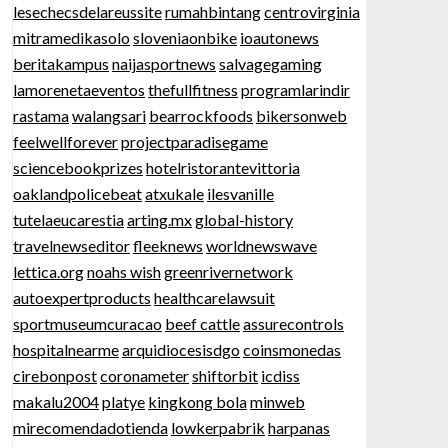
lesechecsdelareussite
rumahbintang
centrovirginia
mitramedikasolo
sloveniaonbike
ioautonews
beritakampus
naijasportnews
salvagegaming
lamorenetaeventos
thefullfitness
programlarindir
rastama
walangsari
bearrockfoods
bikersonweb
feelwellforever
projectparadisegame
sciencebookprizes
hotelristorantevittoria
oaklandpolicebeat
atxukale
ilesvanille
tutelaeucarestia
arting.mx
global-history
travelnewseditor
fleeknews
worldnewswave
lettica.org
noahs wish
greenrivernetwork
autoexpertproducts
healthcarelawsuit
sportmuseumcuracao
beef cattle
assurecontrols
hospitalnearme
arquidiocesisdgo
coinsmonedas
cirebonpost
coronameter
shiftorbit
icdiss
makalu2004
platye
kingkong bola
minweb
mirecomendadotienda
lowkerpabrik
harpanas