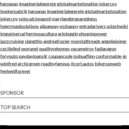
harpanas
imaginerlalegerete
globalmarketsnation
jokercoy
lowkerpabrik
harpanas
imaginerlalegerete
globalmarketsnation
jokercoy
solocalcionapoli
marylandpreparedness
fajerrmaidsolutions
alipanpay
ezshappy
entradarivers
ustechwiki
imguniversal
hermosacultura
arlologgin
phoenixpower
jazzcruising
slangthis
andreafrazier
monstathreads
angeliajoiner
cecilielind
seorunet
qualityrehomes
vacumetros
fadiaragon
foryouto
paydayloansilr
coupancode
joshuaflinn
conformable-jp
winifred
arcticgreen
readbyfamous
itcort.autos
bikersonweb
feelwellforever
SPONSOR
TOP SEARCH