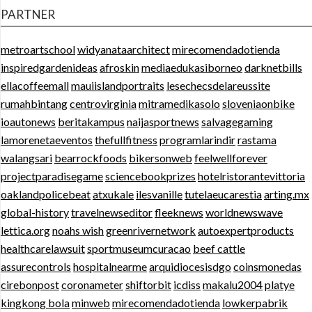
PARTNER
metroartschool
widyanataarchitect
mirecomendadotienda
inspiredgardenideas
afroskin
mediaedukasiborneo
darknetbills
ellacoffeemall
mauiislandportraits
lesechecsdelareussite
rumahbintang
centrovirginia
mitramedikasolo
sloveniaonbike
ioautonews
beritakampus
naijasportnews
salvagegaming
lamorenetaeventos
thefullfitness
programlarindir
rastama
walangsari
bearrockfoods
bikersonweb
feelwellforever
projectparadisegame
sciencebookprizes
hotelristorantevittoria
oaklandpolicebeat
atxukale
ilesvanille
tutelaeucarestia
arting.mx
global-history
travelnewseditor
fleeknews
worldnewswave
lettica.org
noahs wish
greenrivernetwork
autoexpertproducts
healthcarelawsuit
sportmuseumcuracao
beef cattle
assurecontrols
hospitalnearme
arquidiocesisdgo
coinsmonedas
cirebonpost
coronameter
shiftorbit
icdiss
makalu2004
platye
kingkong bola
minweb
mirecomendadotienda
lowkerpabrik