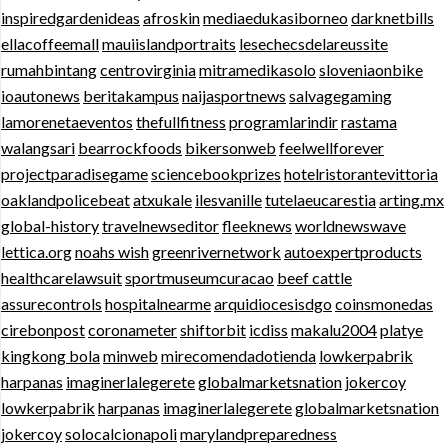
inspiredgardenideas
afroskin
mediaedukasiborneo
darknetbills
ellacoffeemall
mauiislandportraits
lesechecsdelareussite
rumahbintang
centrovirginia
mitramedikasolo
sloveniaonbike
ioautonews
beritakampus
naijasportnews
salvagegaming
lamorenetaeventos
thefullfitness
programlarindir
rastama
walangsari
bearrockfoods
bikersonweb
feelwellforever
projectparadisegame
sciencebookprizes
hotelristorantevittoria
oaklandpolicebeat
atxukale
ilesvanille
tutelaeucarestia
arting.mx
global-history
travelnewseditor
fleeknews
worldnewswave
lettica.org
noahs wish
greenrivernetwork
autoexpertproducts
healthcarelawsuit
sportmuseumcuracao
beef cattle
assurecontrols
hospitalnearme
arquidiocesisdgo
coinsmonedas
cirebonpost
coronameter
shiftorbit
icdiss
makalu2004
platye
kingkong bola
minweb
mirecomendadotienda
lowkerpabrik
harpanas
imaginerlalegerete
globalmarketsnation
jokercoy
lowkerpabrik
harpanas
imaginerlalegerete
globalmarketsnation
jokercoy
solocalcionapoli
marylandpreparedness