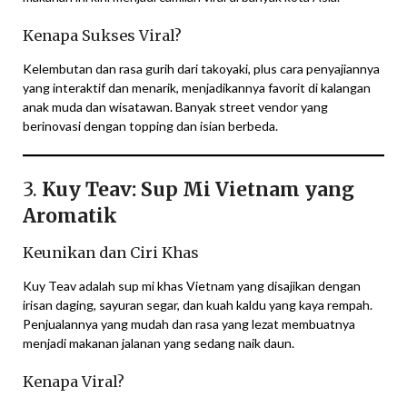
Kenapa Sukses Viral?
Kelembutan dan rasa gurih dari takoyaki, plus cara penyajiannya
yang interaktif dan menarik, menjadikannya favorit di kalangan
anak muda dan wisatawan. Banyak street vendor yang
berinovasi dengan topping dan isian berbeda.
3.
Kuy Teav: Sup Mi Vietnam yang
Aromatik
Keunikan dan Ciri Khas
Kuy Teav adalah sup mi khas Vietnam yang disajikan dengan
irisan daging, sayuran segar, dan kuah kaldu yang kaya rempah.
Penjualannya yang mudah dan rasa yang lezat membuatnya
menjadi makanan jalanan yang sedang naik daun.
Kenapa Viral?