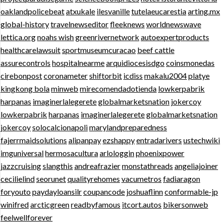
oaklandpolicebeat
atxukale
ilesvanille
tutelaeucarestia
arting.mx
global-history
travelnewseditor
fleeknews
worldnewswave
lettica.org
noahs wish
greenrivernetwork
autoexpertproducts
healthcarelawsuit
sportmuseumcuracao
beef cattle
assurecontrols
hospitalnearme
arquidiocesisdgo
coinsmonedas
cirebonpost
coronameter
shiftorbit
icdiss
makalu2004
platye
kingkong bola
minweb
mirecomendadotienda
lowkerpabrik
harpanas
imaginerlalegerete
globalmarketsnation
jokercoy
lowkerpabrik
harpanas
imaginerlalegerete
globalmarketsnation
jokercoy
solocalcionapoli
marylandpreparedness
fajerrmaidsolutions
alipanpay
ezshappy
entradarivers
ustechwiki
imguniversal
hermosacultura
arlologgin
phoenixpower
jazzcruising
slangthis
andreafrazier
monstathreads
angeliajoiner
cecilielind
seorunet
qualityrehomes
vacumetros
fadiaragon
foryouto
paydayloansilr
coupancode
joshuaflinn
conformable-jp
winifred
arcticgreen
readbyfamous
itcort.autos
bikersonweb
feelwellforever