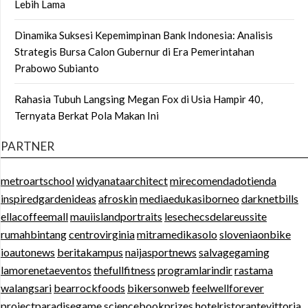
Lebih Lama
Dinamika Suksesi Kepemimpinan Bank Indonesia: Analisis
Strategis Bursa Calon Gubernur di Era Pemerintahan
Prabowo Subianto
Rahasia Tubuh Langsing Megan Fox di Usia Hampir 40,
Ternyata Berkat Pola Makan Ini
PARTNER
metroartschool
widyanataarchitect
mirecomendadotienda
inspiredgardenideas
afroskin
mediaedukasiborneo
darknetbills
ellacoffeemall
mauiislandportraits
lesechecsdelareussite
rumahbintang
centrovirginia
mitramedikasolo
sloveniaonbike
ioautonews
beritakampus
naijasportnews
salvagegaming
lamorenetaeventos
thefullfitness
programlarindir
rastama
walangsari
bearrockfoods
bikersonweb
feelwellforever
projectparadisegame
sciencebookprizes
hotelristorantevittoria