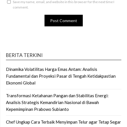
Save my name, email, and website in this browser for the next time I
comment.
BERITA TERKINI
Dinamika Volatilitas Harga Emas Antam: Analisis
Fundamental dan Proyeksi Pasar di Tengah Ketidakpastian
Ekonomi Global
Transformasi Ketahanan Pangan dan Stabilitas Energi:
Analisis Strategis Kemandirian Nasional di Bawah
Kepemimpinan Prabowo Subianto
Chef Ungkap Cara Terbaik Menyimpan Telur agar Tetap Segar