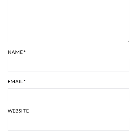
NAME
*
EMAIL
*
WEBSITE