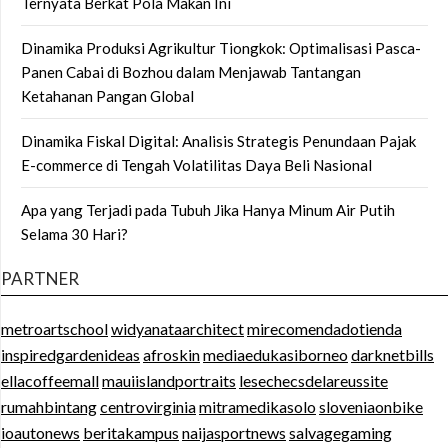
Ternyata Berkat Pola Makan Ini
Dinamika Produksi Agrikultur Tiongkok: Optimalisasi Pasca-
Panen Cabai di Bozhou dalam Menjawab Tantangan
Ketahanan Pangan Global
Dinamika Fiskal Digital: Analisis Strategis Penundaan Pajak
E-commerce di Tengah Volatilitas Daya Beli Nasional
Apa yang Terjadi pada Tubuh Jika Hanya Minum Air Putih
Selama 30 Hari?
PARTNER
metroartschool
widyanataarchitect
mirecomendadotienda
inspiredgardenideas
afroskin
mediaedukasiborneo
darknetbills
ellacoffeemall
mauiislandportraits
lesechecsdelareussite
rumahbintang
centrovirginia
mitramedikasolo
sloveniaonbike
ioautonews
beritakampus
naijasportnews
salvagegaming