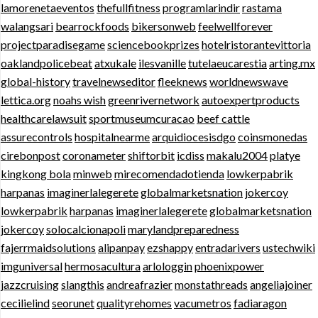
lamorenetaeventos
thefullfitness
programlarindir
rastama
walangsari
bearrockfoods
bikersonweb
feelwellforever
projectparadisegame
sciencebookprizes
hotelristorantevittoria
oaklandpolicebeat
atxukale
ilesvanille
tutelaeucarestia
arting.mx
global-history
travelnewseditor
fleeknews
worldnewswave
lettica.org
noahs wish
greenrivernetwork
autoexpertproducts
healthcarelawsuit
sportmuseumcuracao
beef cattle
assurecontrols
hospitalnearme
arquidiocesisdgo
coinsmonedas
cirebonpost
coronameter
shiftorbit
icdiss
makalu2004
platye
kingkong bola
minweb
mirecomendadotienda
lowkerpabrik
harpanas
imaginerlalegerete
globalmarketsnation
jokercoy
lowkerpabrik
harpanas
imaginerlalegerete
globalmarketsnation
jokercoy
solocalcionapoli
marylandpreparedness
fajerrmaidsolutions
alipanpay
ezshappy
entradarivers
ustechwiki
imguniversal
hermosacultura
arlologgin
phoenixpower
jazzcruising
slangthis
andreafrazier
monstathreads
angeliajoiner
cecilielind
seorunet
qualityrehomes
vacumetros
fadiaragon