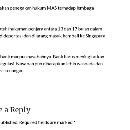
ndakan penegakan hukum MAS terhadap lembaga
atuhi hukuman penjara antara 13 dan 17 bulan dalam
a dideportasi dan dilarang masuk kembali ke Singapura
i bank maupun nasabahnya. Bank harus meningkatkan
regulasi. Nasabah pun diharapkan lebih waspada dan
si keuangan.
e a Reply
published.
Required fields are marked
*