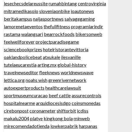
lesechecsdelareussite
rumahbintang
centrovirginia
mitramedikasolo
sloveniaonbike
ioautonews
beritakampus
naijasportnews
salvagegaming
lamorenetaeventos
thefullfitness
programlarindir
rastama
walangsari
bearrockfoods
bikersonweb
feelwellforever
projectparadisegame
sciencebookprizes
hotelristorantevittoria
oaklandpolicebeat
atxukale
ilesvanille
tutelaeucarestia
arting.mx
global-history
travelnewseditor
fleeknews
worldnewswave
lettica.org
noahs wish
greenrivernetwork
autoexpertproducts
healthcarelawsuit
sportmuseumcuracao
beef cattle
assurecontrols
hospitalnearme
arquidiocesisdgo
coinsmonedas
cirebonpost
coronameter
shiftorbit
icdiss
makalu2004
platye
kingkong bola
minweb
mirecomendadotienda
lowkerpabrik
harpanas