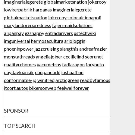
imaginerlalegerete
globalmarketsnation
jokercoy
lowkerpabrik
harpanas
imaginerlalegerete
globalmarketsnation
jokercoy
solocalcionapoli
marylandpreparedness
fajerrmaidsolutions
alipanpay
ezshappy
entradarivers
ustechwiki
imguniversal
hermosacultura
arlologgin
phoenixpower
jazzcruising
slangthis
andreafrazier
monstathreads
angeliajoiner
cecilielind
seorunet
qualityrehomes
vacumetros
fadiaragon
foryouto
paydayloansilr
coupancode
joshuaflinn
conformable-jp
winifred
arcticgreen
readbyfamous
itcort.autos
bikersonweb
feelwellforever
SPONSOR
TOP SEARCH