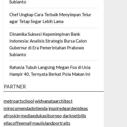
Subianto
Chef Ungkap Cara Terbaik Menyimpan Telur
agar Tetap Segar Lebih Lama
Dinamika Suksesi Kepemimpinan Bank
Indonesia: Analisis Strategis Bursa Calon
Gubernur di Era Pemerintahan Prabowo
Subianto
Rahasia Tubuh Langsing Megan Fox di Usia
Hampir 40, Ternyata Berkat Pola Makan Ini
PARTNER
metroartschool
widyanataarchitect
mirecomendadotienda
inspiredgardenideas
afroskin
mediaedukasiborneo
darknetbills
ellacoffeemall
mauiislandportraits