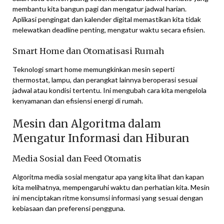
membantu kita bangun pagi dan mengatur jadwal harian.
Aplikasi pengingat dan kalender digital memastikan kita tidak
melewatkan deadline penting, mengatur waktu secara efisien.
Smart Home dan Otomatisasi Rumah
Teknologi smart home memungkinkan mesin seperti
thermostat, lampu, dan perangkat lainnya beroperasi sesuai
jadwal atau kondisi tertentu. Ini mengubah cara kita mengelola
kenyamanan dan efisiensi energi di rumah.
Mesin dan Algoritma dalam
Mengatur Informasi dan Hiburan
Media Sosial dan Feed Otomatis
Algoritma media sosial mengatur apa yang kita lihat dan kapan
kita melihatnya, mempengaruhi waktu dan perhatian kita. Mesin
ini menciptakan ritme konsumsi informasi yang sesuai dengan
kebiasaan dan preferensi pengguna.