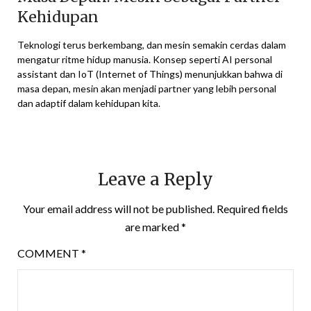
Kehidupan
Teknologi terus berkembang, dan mesin semakin cerdas dalam
mengatur ritme hidup manusia. Konsep seperti AI personal
assistant dan IoT (Internet of Things) menunjukkan bahwa di
masa depan, mesin akan menjadi partner yang lebih personal
dan adaptif dalam kehidupan kita.
Leave a Reply
Your email address will not be published.
Required fields
are marked
*
COMMENT
*