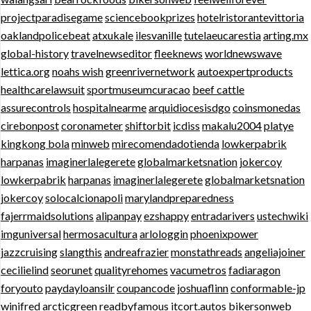
projectparadisegame
sciencebookprizes
hotelristorantevittoria
oaklandpolicebeat
atxukale
ilesvanille
tutelaeucarestia
arting.mx
global-history
travelnewseditor
fleeknews
worldnewswave
lettica.org
noahs wish
greenrivernetwork
autoexpertproducts
healthcarelawsuit
sportmuseumcuracao
beef cattle
assurecontrols
hospitalnearme
arquidiocesisdgo
coinsmonedas
cirebonpost
coronameter
shiftorbit
icdiss
makalu2004
platye
kingkong bola
minweb
mirecomendadotienda
lowkerpabrik
harpanas
imaginerlalegerete
globalmarketsnation
jokercoy
lowkerpabrik
harpanas
imaginerlalegerete
globalmarketsnation
jokercoy
solocalcionapoli
marylandpreparedness
fajerrmaidsolutions
alipanpay
ezshappy
entradarivers
ustechwiki
imguniversal
hermosacultura
arlologgin
phoenixpower
jazzcruising
slangthis
andreafrazier
monstathreads
angeliajoiner
cecilielind
seorunet
qualityrehomes
vacumetros
fadiaragon
foryouto
paydayloansilr
coupancode
joshuaflinn
conformable-jp
winifred
arcticgreen
readbyfamous
itcort.autos
bikersonweb