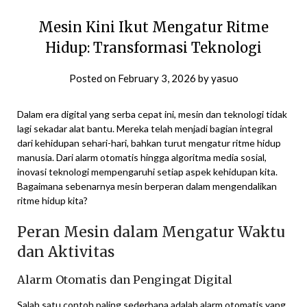
Mesin Kini Ikut Mengatur Ritme
Hidup: Transformasi Teknologi
Posted on
February 3, 2026
by
yasuo
Dalam era digital yang serba cepat ini, mesin dan teknologi tidak
lagi sekadar alat bantu. Mereka telah menjadi bagian integral
dari kehidupan sehari-hari, bahkan turut mengatur ritme hidup
manusia. Dari alarm otomatis hingga algoritma media sosial,
inovasi teknologi mempengaruhi setiap aspek kehidupan kita.
Bagaimana sebenarnya mesin berperan dalam mengendalikan
ritme hidup kita?
Peran Mesin dalam Mengatur Waktu
dan Aktivitas
Alarm Otomatis dan Pengingat Digital
Salah satu contoh paling sederhana adalah alarm otomatis yang