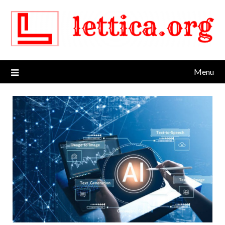
Skip
to
content
Menu