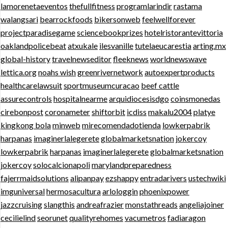
lamorenetaeventos
thefullfitness
programlarindir
rastama
walangsari
bearrockfoods
bikersonweb
feelwellforever
projectparadisegame
sciencebookprizes
hotelristorantevittoria
oaklandpolicebeat
atxukale
ilesvanille
tutelaeucarestia
arting.mx
global-history
travelnewseditor
fleeknews
worldnewswave
lettica.org
noahs wish
greenrivernetwork
autoexpertproducts
healthcarelawsuit
sportmuseumcuracao
beef cattle
assurecontrols
hospitalnearme
arquidiocesisdgo
coinsmonedas
cirebonpost
coronameter
shiftorbit
icdiss
makalu2004
platye
kingkong bola
minweb
mirecomendadotienda
lowkerpabrik
harpanas
imaginerlalegerete
globalmarketsnation
jokercoy
lowkerpabrik
harpanas
imaginerlalegerete
globalmarketsnation
jokercoy
solocalcionapoli
marylandpreparedness
fajerrmaidsolutions
alipanpay
ezshappy
entradarivers
ustechwiki
imguniversal
hermosacultura
arlologgin
phoenixpower
jazzcruising
slangthis
andreafrazier
monstathreads
angeliajoiner
cecilielind
seorunet
qualityrehomes
vacumetros
fadiaragon