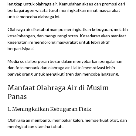
lengkap untuk olahraga air. Kemudahan akses dan promosi dari
berbagai agen wisata turut meningkatkan minat masyarakat
untuk mencoba olahraga ini.
Olahraga air diketahui mampu meningkatkan kebugaran, melatih
keseimbangan, dan mengurangi stres. Kesadaran akan manfaat
kesehatan ini mendorong masyarakat untuk lebih aktif
berpartisipasi.
Media sosial berperan besar dalam menyebarkan pengalaman
dan foto menarik dari olahraga air. Hal ini memotivasi lebih
banyak orang untuk mengikuti tren dan mencoba langsung.
Manfaat Olahraga Air di Musim
Panas
1. Meningkatkan Kebugaran Fisik
Olahraga air membantu membakar kalori, memperkuat otot, dan
meningkatkan stamina tubuh.