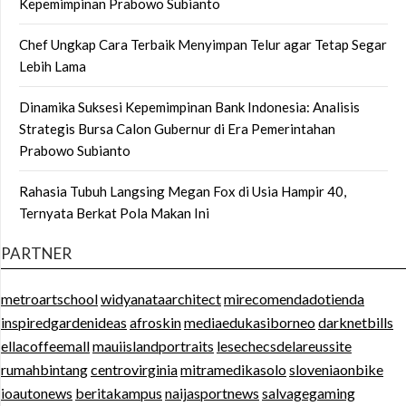
Kepemimpinan Prabowo Subianto
Chef Ungkap Cara Terbaik Menyimpan Telur agar Tetap Segar
Lebih Lama
Dinamika Suksesi Kepemimpinan Bank Indonesia: Analisis
Strategis Bursa Calon Gubernur di Era Pemerintahan
Prabowo Subianto
Rahasia Tubuh Langsing Megan Fox di Usia Hampir 40,
Ternyata Berkat Pola Makan Ini
PARTNER
metroartschool
widyanataarchitect
mirecomendadotienda
inspiredgardenideas
afroskin
mediaedukasiborneo
darknetbills
ellacoffeemall
mauiislandportraits
lesechecsdelareussite
rumahbintang
centrovirginia
mitramedikasolo
sloveniaonbike
ioautonews
beritakampus
naijasportnews
salvagegaming