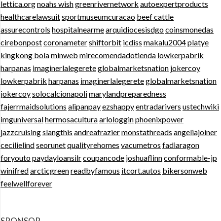
lettica.org
noahs wish
greenrivernetwork
autoexpertproducts
healthcarelawsuit
sportmuseumcuracao
beef cattle
assurecontrols
hospitalnearme
arquidiocesisdgo
coinsmonedas
cirebonpost
coronameter
shiftorbit
icdiss
makalu2004
platye
kingkong bola
minweb
mirecomendadotienda
lowkerpabrik
harpanas
imaginerlalegerete
globalmarketsnation
jokercoy
lowkerpabrik
harpanas
imaginerlalegerete
globalmarketsnation
jokercoy
solocalcionapoli
marylandpreparedness
fajerrmaidsolutions
alipanpay
ezshappy
entradarivers
ustechwiki
imguniversal
hermosacultura
arlologgin
phoenixpower
jazzcruising
slangthis
andreafrazier
monstathreads
angeliajoiner
cecilielind
seorunet
qualityrehomes
vacumetros
fadiaragon
foryouto
paydayloansilr
coupancode
joshuaflinn
conformable-jp
winifred
arcticgreen
readbyfamous
itcort.autos
bikersonweb
feelwellforever
SPONSOR