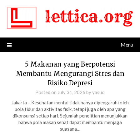
Skip
to
content
Menu
5 Makanan yang Berpotensi
Membantu Mengurangi Stres dan
Risiko Depresi
Posted on
July 31, 2026
by
yasuo
Jakarta – Kesehatan mental tidak hanya dipengaruhi oleh
pola tidur dan aktivitas fisik, tetapi juga oleh apa yang
dikonsumsi setiap hari. Sejumlah penelitian menunjukkan
bahwa pola makan sehat dapat membantu menjaga
suasana…