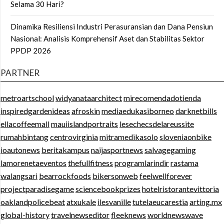
Selama 30 Hari?
Dinamika Resiliensi Industri Perasuransian dan Dana Pensiun
Nasional: Analisis Komprehensif Aset dan Stabilitas Sektor
PPDP 2026
PARTNER
metroartschool
widyanataarchitect
mirecomendadotienda
inspiredgardenideas
afroskin
mediaedukasiborneo
darknetbills
ellacoffeemall
mauiislandportraits
lesechecsdelareussite
rumahbintang
centrovirginia
mitramedikasolo
sloveniaonbike
ioautonews
beritakampus
naijasportnews
salvagegaming
lamorenetaeventos
thefullfitness
programlarindir
rastama
walangsari
bearrockfoods
bikersonweb
feelwellforever
projectparadisegame
sciencebookprizes
hotelristorantevittoria
oaklandpolicebeat
atxukale
ilesvanille
tutelaeucarestia
arting.mx
global-history
travelnewseditor
fleeknews
worldnewswave