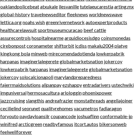
oaklandpolicebeat
atxukale
ilesvanille
tutelaeucarestia
arting.mx
global-history
travelnewseditor
fleeknews
worldnewswave
lettica.org
noahs wish
greenrivernetwork
autoexpertproducts
healthcarelawsuit
sportmuseumcuracao
beef cattle
assurecontrols
hospitalnearme
arquidiocesisdgo
coinsmonedas
cirebonpost
coronameter
shiftorbit
icdiss
makalu2004
platye
kingkong bola
minweb
mirecomendadotienda
lowkerpabrik
harpanas
imaginerlalegerete
globalmarketsnation
jokercoy
lowkerpabrik
harpanas
imaginerlalegerete
globalmarketsnation
jokercoy
solocalcionapoli
marylandpreparedness
fajerrmaidsolutions
alipanpay
ezshappy
entradarivers
ustechwiki
imguniversal
hermosacultura
arlologgin
phoenixpower
jazzcruising
slangthis
andreafrazier
monstathreads
angeliajoiner
cecilielind
seorunet
qualityrehomes
vacumetros
fadiaragon
foryouto
paydayloansilr
coupancode
joshuaflinn
conformable-jp
winifred
arcticgreen
readbyfamous
itcort.autos
bikersonweb
feelwellforever