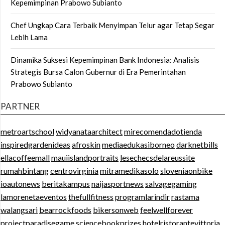
Kepemimpinan Prabowo Subianto
Chef Ungkap Cara Terbaik Menyimpan Telur agar Tetap Segar
Lebih Lama
Dinamika Suksesi Kepemimpinan Bank Indonesia: Analisis
Strategis Bursa Calon Gubernur di Era Pemerintahan
Prabowo Subianto
PARTNER
metroartschool
widyanataarchitect
mirecomendadotienda
inspiredgardenideas
afroskin
mediaedukasiborneo
darknetbills
ellacoffeemall
mauiislandportraits
lesechecsdelareussite
rumahbintang
centrovirginia
mitramedikasolo
sloveniaonbike
ioautonews
beritakampus
naijasportnews
salvagegaming
lamorenetaeventos
thefullfitness
programlarindir
rastama
walangsari
bearrockfoods
bikersonweb
feelwellforever
projectparadisegame
sciencebookprizes
hotelristorantevittoria