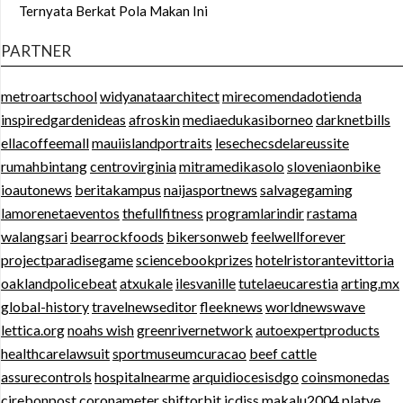
Ternyata Berkat Pola Makan Ini
PARTNER
metroartschool
widyanataarchitect
mirecomendadotienda
inspiredgardenideas
afroskin
mediaedukasiborneo
darknetbills
ellacoffeemall
mauiislandportraits
lesechecsdelareussite
rumahbintang
centrovirginia
mitramedikasolo
sloveniaonbike
ioautonews
beritakampus
naijasportnews
salvagegaming
lamorenetaeventos
thefullfitness
programlarindir
rastama
walangsari
bearrockfoods
bikersonweb
feelwellforever
projectparadisegame
sciencebookprizes
hotelristorantevittoria
oaklandpolicebeat
atxukale
ilesvanille
tutelaeucarestia
arting.mx
global-history
travelnewseditor
fleeknews
worldnewswave
lettica.org
noahs wish
greenrivernetwork
autoexpertproducts
healthcarelawsuit
sportmuseumcuracao
beef cattle
assurecontrols
hospitalnearme
arquidiocesisdgo
coinsmonedas
cirebonpost
coronameter
shiftorbit
icdiss
makalu2004
platye