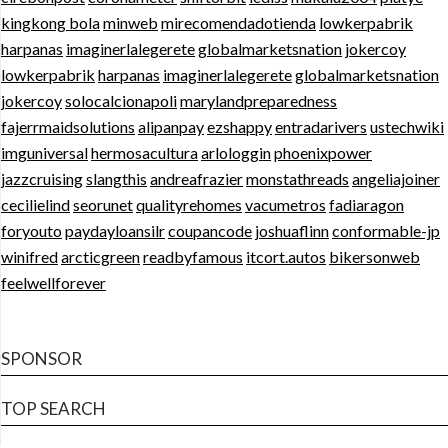
kingkong bola
minweb
mirecomendadotienda
lowkerpabrik
harpanas
imaginerlalegerete
globalmarketsnation
jokercoy
lowkerpabrik
harpanas
imaginerlalegerete
globalmarketsnation
jokercoy
solocalcionapoli
marylandpreparedness
fajerrmaidsolutions
alipanpay
ezshappy
entradarivers
ustechwiki
imguniversal
hermosacultura
arlologgin
phoenixpower
jazzcruising
slangthis
andreafrazier
monstathreads
angeliajoiner
cecilielind
seorunet
qualityrehomes
vacumetros
fadiaragon
foryouto
paydayloansilr
coupancode
joshuaflinn
conformable-jp
winifred
arcticgreen
readbyfamous
itcort.autos
bikersonweb
feelwellforever
SPONSOR
TOP SEARCH