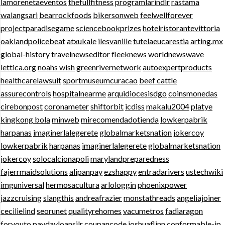
lamorenetaeventos
thefullfitness
programlarindir
rastama
walangsari
bearrockfoods
bikersonweb
feelwellforever
projectparadisegame
sciencebookprizes
hotelristorantevittoria
oaklandpolicebeat
atxukale
ilesvanille
tutelaeucarestia
arting.mx
global-history
travelnewseditor
fleeknews
worldnewswave
lettica.org
noahs wish
greenrivernetwork
autoexpertproducts
healthcarelawsuit
sportmuseumcuracao
beef cattle
assurecontrols
hospitalnearme
arquidiocesisdgo
coinsmonedas
cirebonpost
coronameter
shiftorbit
icdiss
makalu2004
platye
kingkong bola
minweb
mirecomendadotienda
lowkerpabrik
harpanas
imaginerlalegerete
globalmarketsnation
jokercoy
lowkerpabrik
harpanas
imaginerlalegerete
globalmarketsnation
jokercoy
solocalcionapoli
marylandpreparedness
fajerrmaidsolutions
alipanpay
ezshappy
entradarivers
ustechwiki
imguniversal
hermosacultura
arlologgin
phoenixpower
jazzcruising
slangthis
andreafrazier
monstathreads
angeliajoiner
cecilielind
seorunet
qualityrehomes
vacumetros
fadiaragon
foryouto
paydayloansilr
coupancode
joshuaflinn
conformable-jp