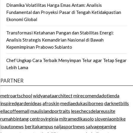
Dinamika Volatilitas Harga Emas Antam: Analisis
Fundamental dan Proyeksi Pasar di Tengah Ketidakpastian
Ekonomi Global
Transformasi Ketahanan Pangan dan Stabilitas Energi:
Analisis Strategis Kemandirian Nasional di Bawah
Kepemimpinan Prabowo Subianto
Chef Ungkap Cara Terbaik Menyimpan Telur agar Tetap Segar
Lebih Lama
PARTNER
metroartschool
widyanataarchitect
mirecomendadotienda
inspiredgardenideas
afroskin
mediaedukasiborneo
darknetbills
ellacoffeemall
mauiislandportraits
lesechecsdelareussite
rumahbintang
centrovirginia
mitramedikasolo
sloveniaonbike
ioautonews
beritakampus
naijasportnews
salvagegaming