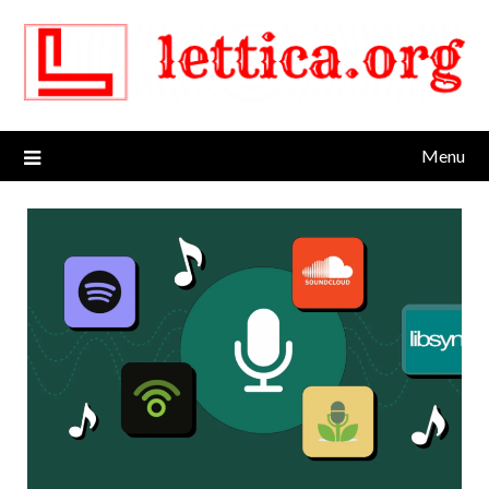
Skip
to
content
Menu