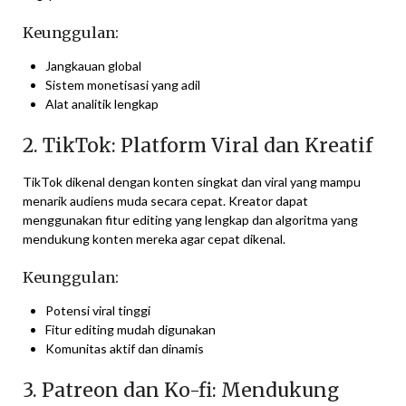
Keunggulan:
Jangkauan global
Sistem monetisasi yang adil
Alat analitik lengkap
2. TikTok: Platform Viral dan Kreatif
TikTok dikenal dengan konten singkat dan viral yang mampu
menarik audiens muda secara cepat. Kreator dapat
menggunakan fitur editing yang lengkap dan algoritma yang
mendukung konten mereka agar cepat dikenal.
Keunggulan:
Potensi viral tinggi
Fitur editing mudah digunakan
Komunitas aktif dan dinamis
3. Patreon dan Ko-fi: Mendukung