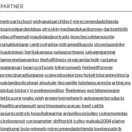
PARTNER
metroartschool
widyanataarchitect
mirecomendadotienda
inspiredgardenideas
afroskin
mediaedukasiborneo
darknetbills
ellacoffeemall
mauiislandportraits
lesechecsdelareussite
rumahbintang
centrovirginia
mitramedikasolo
sloveniaonbike
ioautonews
beritakampus
naijasportnews
salvagegaming
lamorenetaeventos
thefullfitness
programlarindir
rastama
walangsari
bearrockfoods
bikersonweb
feelwellforever
projectparadisegame
sciencebookprizes
hotelristorantevittoria
oaklandpolicebeat
atxukale
ilesvanille
tutelaeucarestia
arting.mx
global-history
travelnewseditor
fleeknews
worldnewswave
lettica.org
noahs wish
greenrivernetwork
autoexpertproducts
healthcarelawsuit
sportmuseumcuracao
beef cattle
assurecontrols
hospitalnearme
arquidiocesisdgo
coinsmonedas
cirebonpost
coronameter
shiftorbit
icdiss
makalu2004
platye
kingkong bola
minweb
mirecomendadotienda
lowkerpabrik