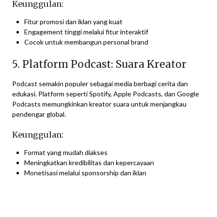
Keunggulan:
Fitur promosi dan iklan yang kuat
Engagement tinggi melalui fitur interaktif
Cocok untuk membangun personal brand
5. Platform Podcast: Suara Kreator
Podcast semakin populer sebagai media berbagi cerita dan
edukasi. Platform seperti Spotify, Apple Podcasts, dan Google
Podcasts memungkinkan kreator suara untuk menjangkau
pendengar global.
Keunggulan:
Format yang mudah diakses
Meningkatkan kredibilitas dan kepercayaan
Monetisasi melalui sponsorship dan iklan