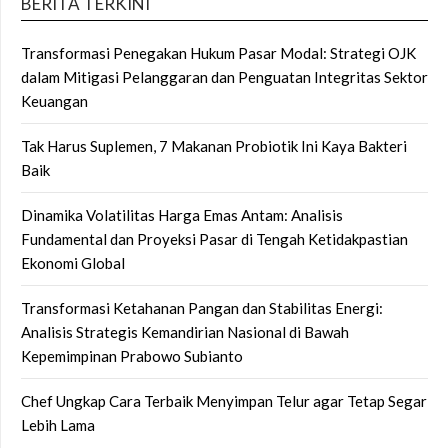
BERITA TERKINI
Transformasi Penegakan Hukum Pasar Modal: Strategi OJK
dalam Mitigasi Pelanggaran dan Penguatan Integritas Sektor
Keuangan
Tak Harus Suplemen, 7 Makanan Probiotik Ini Kaya Bakteri
Baik
Dinamika Volatilitas Harga Emas Antam: Analisis
Fundamental dan Proyeksi Pasar di Tengah Ketidakpastian
Ekonomi Global
Transformasi Ketahanan Pangan dan Stabilitas Energi:
Analisis Strategis Kemandirian Nasional di Bawah
Kepemimpinan Prabowo Subianto
Chef Ungkap Cara Terbaik Menyimpan Telur agar Tetap Segar
Lebih Lama