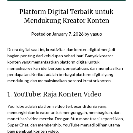
Platform Digital Terbaik untuk
Mendukung Kreator Konten
Posted on
January 7, 2026
by
yasuo
Di era digital saat ini, kreativitas dan konten digital menjadi
bagian penting dari kehidupan sehari-hari. Banyak kreator
konten yang memanfaatkan platform digital untuk
mengekspresikan ide, berbagi pengetahuan, dan menghasilkan
pendapatan. Berikut adalah berbagai platform digital yang
mendukung dan memaksimalkan potensi kreator konten.
1. YouTube: Raja Konten Video
YouTube adalah platform video terbesar di dunia yang
memungkinkan kreator untuk mengunggah, membagikan, dan
monetisasi video mereka. Dengan fitur monetisasi seperti iklan,
Super Chat, dan membership, YouTube menjadi pilihan utama
bagi pembuat konten video.