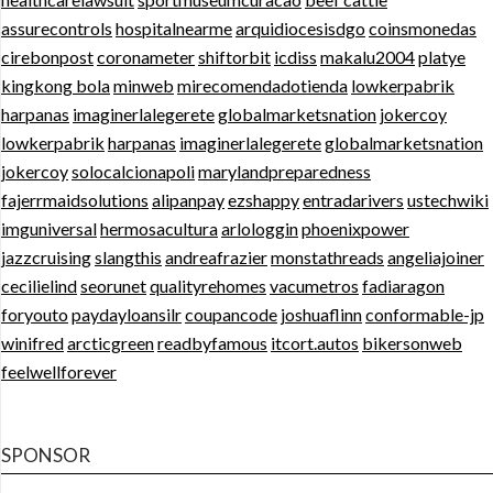
assurecontrols
hospitalnearme
arquidiocesisdgo
coinsmonedas
cirebonpost
coronameter
shiftorbit
icdiss
makalu2004
platye
kingkong bola
minweb
mirecomendadotienda
lowkerpabrik
harpanas
imaginerlalegerete
globalmarketsnation
jokercoy
lowkerpabrik
harpanas
imaginerlalegerete
globalmarketsnation
jokercoy
solocalcionapoli
marylandpreparedness
fajerrmaidsolutions
alipanpay
ezshappy
entradarivers
ustechwiki
imguniversal
hermosacultura
arlologgin
phoenixpower
jazzcruising
slangthis
andreafrazier
monstathreads
angeliajoiner
cecilielind
seorunet
qualityrehomes
vacumetros
fadiaragon
foryouto
paydayloansilr
coupancode
joshuaflinn
conformable-jp
winifred
arcticgreen
readbyfamous
itcort.autos
bikersonweb
feelwellforever
SPONSOR