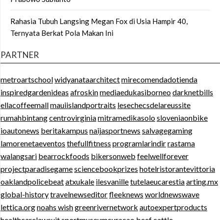
Rahasia Tubuh Langsing Megan Fox di Usia Hampir 40,
Ternyata Berkat Pola Makan Ini
PARTNER
metroartschool
widyanataarchitect
mirecomendadotienda
inspiredgardenideas
afroskin
mediaedukasiborneo
darknetbills
ellacoffeemall
mauiislandportraits
lesechecsdelareussite
rumahbintang
centrovirginia
mitramedikasolo
sloveniaonbike
ioautonews
beritakampus
naijasportnews
salvagegaming
lamorenetaeventos
thefullfitness
programlarindir
rastama
walangsari
bearrockfoods
bikersonweb
feelwellforever
projectparadisegame
sciencebookprizes
hotelristorantevittoria
oaklandpolicebeat
atxukale
ilesvanille
tutelaeucarestia
arting.mx
global-history
travelnewseditor
fleeknews
worldnewswave
lettica.org
noahs wish
greenrivernetwork
autoexpertproducts
healthcarelawsuit
sportmuseumcuracao
beef cattle