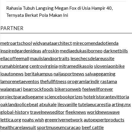
Rahasia Tubuh Langsing Megan Fox di Usia Hampir 40,
Ternyata Berkat Pola Makan Ini
PARTNER
metroartschool
widyanataarchitect
mirecomendadotienda
inspiredgardenideas
afroskin
mediaedukasiborneo
darknetbills
ellacoffeemall
mauiislandportraits
lesechecsdelareussite
rumahbintang
centrovirginia
mitramedikasolo
sloveniaonbike
ioautonews
beritakampus
naijasportnews
salvagegaming
lamorenetaeventos
thefullfitness
programlarindir
rastama
walangsari
bearrockfoods
bikersonweb
feelwellforever
projectparadisegame
sciencebookprizes
hotelristorantevittoria
oaklandpolicebeat
atxukale
ilesvanille
tutelaeucarestia
arting.mx
global-history
travelnewseditor
fleeknews
worldnewswave
lettica.org
noahs wish
greenrivernetwork
autoexpertproducts
healthcarelawsuit
sportmuseumcuracao
beef cattle