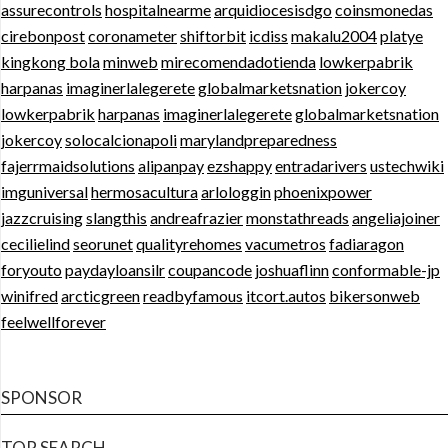
assurecontrols
hospitalnearme
arquidiocesisdgo
coinsmonedas
cirebonpost
coronameter
shiftorbit
icdiss
makalu2004
platye
kingkong bola
minweb
mirecomendadotienda
lowkerpabrik
harpanas
imaginerlalegerete
globalmarketsnation
jokercoy
lowkerpabrik
harpanas
imaginerlalegerete
globalmarketsnation
jokercoy
solocalcionapoli
marylandpreparedness
fajerrmaidsolutions
alipanpay
ezshappy
entradarivers
ustechwiki
imguniversal
hermosacultura
arlologgin
phoenixpower
jazzcruising
slangthis
andreafrazier
monstathreads
angeliajoiner
cecilielind
seorunet
qualityrehomes
vacumetros
fadiaragon
foryouto
paydayloansilr
coupancode
joshuaflinn
conformable-jp
winifred
arcticgreen
readbyfamous
itcort.autos
bikersonweb
feelwellforever
SPONSOR
TOP SEARCH