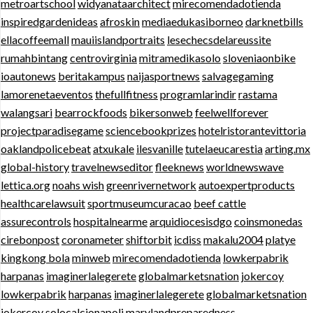
metroartschool
widyanataarchitect
mirecomendadotienda
inspiredgardenideas
afroskin
mediaedukasiborneo
darknetbills
ellacoffeemall
mauiislandportraits
lesechecsdelareussite
rumahbintang
centrovirginia
mitramedikasolo
sloveniaonbike
ioautonews
beritakampus
naijasportnews
salvagegaming
lamorenetaeventos
thefullfitness
programlarindir
rastama
walangsari
bearrockfoods
bikersonweb
feelwellforever
projectparadisegame
sciencebookprizes
hotelristorantevittoria
oaklandpolicebeat
atxukale
ilesvanille
tutelaeucarestia
arting.mx
global-history
travelnewseditor
fleeknews
worldnewswave
lettica.org
noahs wish
greenrivernetwork
autoexpertproducts
healthcarelawsuit
sportmuseumcuracao
beef cattle
assurecontrols
hospitalnearme
arquidiocesisdgo
coinsmonedas
cirebonpost
coronameter
shiftorbit
icdiss
makalu2004
platye
kingkong bola
minweb
mirecomendadotienda
lowkerpabrik
harpanas
imaginerlalegerete
globalmarketsnation
jokercoy
lowkerpabrik
harpanas
imaginerlalegerete
globalmarketsnation
jokercoy
solocalcionapoli
marylandpreparedness