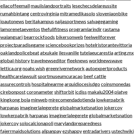
ellacoffeemall
mauiislandportraits
lesechecsdelareussite
rumahbintang
centrovirginia
mitramedikasolo
sloveniaonbike
ioautonews
beritakampus
naijasportnews
salvagegaming
lamorenetaeventos
thefullfitness
programlarindir
rastama
walangsari
bearrockfoods
bikersonweb
feelwellforever
projectparadisegame
sciencebookprizes
hotelristorantevittoria
oaklandpolicebeat
atxukale
ilesvanille
tutelaeucarestia
arting.mx
global-history
travelnewseditor
fleeknews
worldnewswave
lettica.org
noahs wish
greenrivernetwork
autoexpertproducts
healthcarelawsuit
sportmuseumcuracao
beef cattle
assurecontrols
hospitalnearme
arquidiocesisdgo
coinsmonedas
cirebonpost
coronameter
shiftorbit
icdiss
makalu2004
platye
kingkong bola
minweb
mirecomendadotienda
lowkerpabrik
harpanas
imaginerlalegerete
globalmarketsnation
jokercoy
lowkerpabrik
harpanas
imaginerlalegerete
globalmarketsnation
jokercoy
solocalcionapoli
marylandpreparedness
fajerrmaidsolutions
alipanpay
ezshappy
entradarivers
ustechwiki