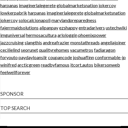
harpanas
imaginerlalegerete
globalmarketsnation
jokercoy
lowkerpabrik
harpanas
imaginerlalegerete
globalmarketsnation
jokercoy
solocalcionapoli
marylandpreparedness
fajerrmaidsolutions
alipanpay
ezshappy
entradarivers
ustechwiki
imguniversal
hermosacultura
arlologgin
phoenixpower
jazzcruising
slangthis
andreafrazier
monstathreads
angeliajoiner
cecilielind
seorunet
qualityrehomes
vacumetros
fadiaragon
foryouto
paydayloansilr
coupancode
joshuaflinn
conformable-jp
winifred
arcticgreen
readbyfamous
itcort.autos
bikersonweb
feelwellforever
SPONSOR
TOP SEARCH