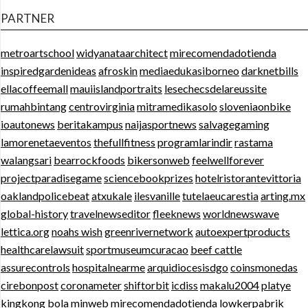
PARTNER
metroartschool
widyanataarchitect
mirecomendadotienda
inspiredgardenideas
afroskin
mediaedukasiborneo
darknetbills
ellacoffeemall
mauiislandportraits
lesechecsdelareussite
rumahbintang
centrovirginia
mitramedikasolo
sloveniaonbike
ioautonews
beritakampus
naijasportnews
salvagegaming
lamorenetaeventos
thefullfitness
programlarindir
rastama
walangsari
bearrockfoods
bikersonweb
feelwellforever
projectparadisegame
sciencebookprizes
hotelristorantevittoria
oaklandpolicebeat
atxukale
ilesvanille
tutelaeucarestia
arting.mx
global-history
travelnewseditor
fleeknews
worldnewswave
lettica.org
noahs wish
greenrivernetwork
autoexpertproducts
healthcarelawsuit
sportmuseumcuracao
beef cattle
assurecontrols
hospitalnearme
arquidiocesisdgo
coinsmonedas
cirebonpost
coronameter
shiftorbit
icdiss
makalu2004
platye
kingkong bola
minweb
mirecomendadotienda
lowkerpabrik