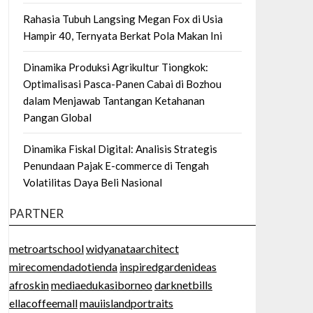
Rahasia Tubuh Langsing Megan Fox di Usia
Hampir 40, Ternyata Berkat Pola Makan Ini
Dinamika Produksi Agrikultur Tiongkok:
Optimalisasi Pasca-Panen Cabai di Bozhou
dalam Menjawab Tantangan Ketahanan
Pangan Global
Dinamika Fiskal Digital: Analisis Strategis
Penundaan Pajak E-commerce di Tengah
Volatilitas Daya Beli Nasional
PARTNER
metroartschool
widyanataarchitect
mirecomendadotienda
inspiredgardenideas
afroskin
mediaedukasiborneo
darknetbills
ellacoffeemall
mauiislandportraits