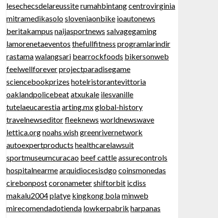
lesechecsdelareussite
rumahbintang
centrovirginia
mitramedikasolo
sloveniaonbike
ioautonews
beritakampus
naijasportnews
salvagegaming
lamorenetaeventos
thefullfitness
programlarindir
rastama
walangsari
bearrockfoods
bikersonweb
feelwellforever
projectparadisegame
sciencebookprizes
hotelristorantevittoria
oaklandpolicebeat
atxukale
ilesvanille
tutelaeucarestia
arting.mx
global-history
travelnewseditor
fleeknews
worldnewswave
lettica.org
noahs wish
greenrivernetwork
autoexpertproducts
healthcarelawsuit
sportmuseumcuracao
beef cattle
assurecontrols
hospitalnearme
arquidiocesisdgo
coinsmonedas
cirebonpost
coronameter
shiftorbit
icdiss
makalu2004
platye
kingkong bola
minweb
mirecomendadotienda
lowkerpabrik
harpanas