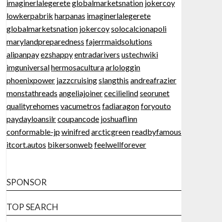
imaginerlalegerete
globalmarketsnation
jokercoy
lowkerpabrik
harpanas
imaginerlalegerete
globalmarketsnation
jokercoy
solocalcionapoli
marylandpreparedness
fajerrmaidsolutions
alipanpay
ezshappy
entradarivers
ustechwiki
imguniversal
hermosacultura
arlologgin
phoenixpower
jazzcruising
slangthis
andreafrazier
monstathreads
angeliajoiner
cecilielind
seorunet
qualityrehomes
vacumetros
fadiaragon
foryouto
paydayloansilr
coupancode
joshuaflinn
conformable-jp
winifred
arcticgreen
readbyfamous
itcort.autos
bikersonweb
feelwellforever
SPONSOR
TOP SEARCH