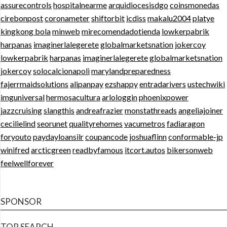
assurecontrols
hospitalnearme
arquidiocesisdgo
coinsmonedas
cirebonpost
coronameter
shiftorbit
icdiss
makalu2004
platye
kingkong bola
minweb
mirecomendadotienda
lowkerpabrik
harpanas
imaginerlalegerete
globalmarketsnation
jokercoy
lowkerpabrik
harpanas
imaginerlalegerete
globalmarketsnation
jokercoy
solocalcionapoli
marylandpreparedness
fajerrmaidsolutions
alipanpay
ezshappy
entradarivers
ustechwiki
imguniversal
hermosacultura
arlologgin
phoenixpower
jazzcruising
slangthis
andreafrazier
monstathreads
angeliajoiner
cecilielind
seorunet
qualityrehomes
vacumetros
fadiaragon
foryouto
paydayloansilr
coupancode
joshuaflinn
conformable-jp
winifred
arcticgreen
readbyfamous
itcort.autos
bikersonweb
feelwellforever
SPONSOR
TOP SEARCH