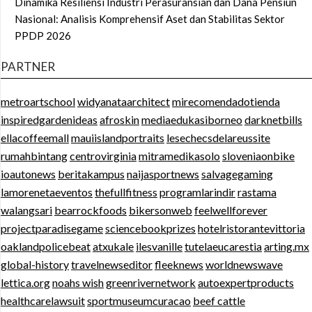
Dinamika Resiliensi Industri Perasuransian dan Dana Pensiun
Nasional: Analisis Komprehensif Aset dan Stabilitas Sektor
PPDP 2026
PARTNER
metroartschool
widyanataarchitect
mirecomendadotienda
inspiredgardenideas
afroskin
mediaedukasiborneo
darknetbills
ellacoffeemall
mauiislandportraits
lesechecsdelareussite
rumahbintang
centrovirginia
mitramedikasolo
sloveniaonbike
ioautonews
beritakampus
naijasportnews
salvagegaming
lamorenetaeventos
thefullfitness
programlarindir
rastama
walangsari
bearrockfoods
bikersonweb
feelwellforever
projectparadisegame
sciencebookprizes
hotelristorantevittoria
oaklandpolicebeat
atxukale
ilesvanille
tutelaeucarestia
arting.mx
global-history
travelnewseditor
fleeknews
worldnewswave
lettica.org
noahs wish
greenrivernetwork
autoexpertproducts
healthcarelawsuit
sportmuseumcuracao
beef cattle