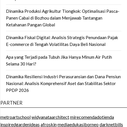
Dinamika Produksi Agrikultur Tiongkok: Optimalisasi Pasca-
Panen Cabai di Bozhou dalam Menjawab Tantangan
Ketahanan Pangan Global
Dinamika Fiskal Digital: Analisis Strategis Penundaan Pajak
E-commerce di Tengah Volatilitas Daya Beli Nasional
Apa yang Terjadi pada Tubuh Jika Hanya Minum Air Putih
Selama 30 Hari?
Dinamika Resiliensi Industri Perasuransian dan Dana Pensiun
Nasional: Analisis Komprehensif Aset dan Stabilitas Sektor
PPDP 2026
PARTNER
metroartschool
widyanataarchitect
mirecomendadotienda
inspiredgardenideas
afroskin
mediaedukasiborneo
darknetbills