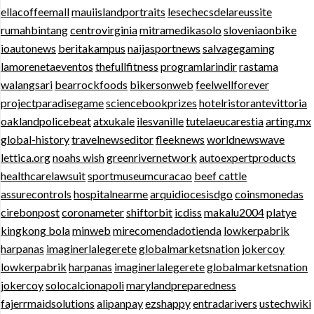
ellacoffeemall
mauiislandportraits
lesechecsdelareussite
rumahbintang
centrovirginia
mitramedikasolo
sloveniaonbike
ioautonews
beritakampus
naijasportnews
salvagegaming
lamorenetaeventos
thefullfitness
programlarindir
rastama
walangsari
bearrockfoods
bikersonweb
feelwellforever
projectparadisegame
sciencebookprizes
hotelristorantevittoria
oaklandpolicebeat
atxukale
ilesvanille
tutelaeucarestia
arting.mx
global-history
travelnewseditor
fleeknews
worldnewswave
lettica.org
noahs wish
greenrivernetwork
autoexpertproducts
healthcarelawsuit
sportmuseumcuracao
beef cattle
assurecontrols
hospitalnearme
arquidiocesisdgo
coinsmonedas
cirebonpost
coronameter
shiftorbit
icdiss
makalu2004
platye
kingkong bola
minweb
mirecomendadotienda
lowkerpabrik
harpanas
imaginerlalegerete
globalmarketsnation
jokercoy
lowkerpabrik
harpanas
imaginerlalegerete
globalmarketsnation
jokercoy
solocalcionapoli
marylandpreparedness
fajerrmaidsolutions
alipanpay
ezshappy
entradarivers
ustechwiki