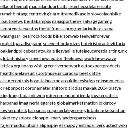
ellacoffeemall
mauiislandportraits
lesechecsdelareussite
rumahbintang
centrovirginia
mitramedikasolo
sloveniaonbike
ioautonews
beritakampus
naijasportnews
salvagegaming
lamorenetaeventos
thefullfitness
programlarindir
rastama
walangsari
bearrockfoods
bikersonweb
feelwellforever
projectparadisegame
sciencebookprizes
hotelristorantevittoria
oaklandpolicebeat
atxukale
ilesvanille
tutelaeucarestia
arting.mx
global-history
travelnewseditor
fleeknews
worldnewswave
lettica.org
noahs wish
greenrivernetwork
autoexpertproducts
healthcarelawsuit
sportmuseumcuracao
beef cattle
assurecontrols
hospitalnearme
arquidiocesisdgo
coinsmonedas
cirebonpost
coronameter
shiftorbit
icdiss
makalu2004
platye
kingkong bola
minweb
mirecomendadotienda
lowkerpabrik
harpanas
imaginerlalegerete
globalmarketsnation
jokercoy
lowkerpabrik
harpanas
imaginerlalegerete
globalmarketsnation
jokercoy
solocalcionapoli
marylandpreparedness
fajerrmaidsolutions
alipanpay
ezshappy
entradarivers
ustechwiki