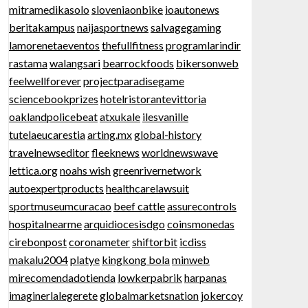
mitramedikasolo
sloveniaonbike
ioautonews
beritakampus
naijasportnews
salvagegaming
lamorenetaeventos
thefullfitness
programlarindir
rastama
walangsari
bearrockfoods
bikersonweb
feelwellforever
projectparadisegame
sciencebookprizes
hotelristorantevittoria
oaklandpolicebeat
atxukale
ilesvanille
tutelaeucarestia
arting.mx
global-history
travelnewseditor
fleeknews
worldnewswave
lettica.org
noahs wish
greenrivernetwork
autoexpertproducts
healthcarelawsuit
sportmuseumcuracao
beef cattle
assurecontrols
hospitalnearme
arquidiocesisdgo
coinsmonedas
cirebonpost
coronameter
shiftorbit
icdiss
makalu2004
platye
kingkong bola
minweb
mirecomendadotienda
lowkerpabrik
harpanas
imaginerlalegerete
globalmarketsnation
jokercoy