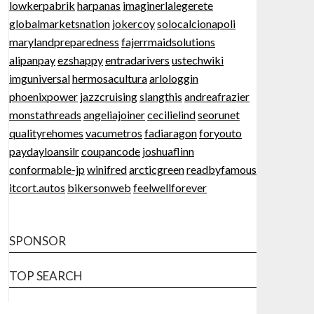
lowkerpabrik
harpanas
imaginerlalegerete
globalmarketsnation
jokercoy
solocalcionapoli
marylandpreparedness
fajerrmaidsolutions
alipanpay
ezshappy
entradarivers
ustechwiki
imguniversal
hermosacultura
arlologgin
phoenixpower
jazzcruising
slangthis
andreafrazier
monstathreads
angeliajoiner
cecilielind
seorunet
qualityrehomes
vacumetros
fadiaragon
foryouto
paydayloansilr
coupancode
joshuaflinn
conformable-jp
winifred
arcticgreen
readbyfamous
itcort.autos
bikersonweb
feelwellforever
SPONSOR
TOP SEARCH