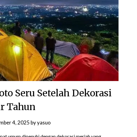
oto Seru Setelah Dekorasi
r Tahun
mber 4, 2025
by
yasuo
empat umum dipenuhi dengan dekorasi meriah yang