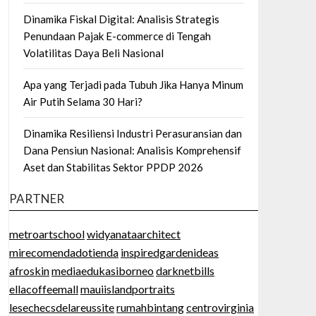
Dinamika Fiskal Digital: Analisis Strategis
Penundaan Pajak E-commerce di Tengah
Volatilitas Daya Beli Nasional
Apa yang Terjadi pada Tubuh Jika Hanya Minum
Air Putih Selama 30 Hari?
Dinamika Resiliensi Industri Perasuransian dan
Dana Pensiun Nasional: Analisis Komprehensif
Aset dan Stabilitas Sektor PPDP 2026
PARTNER
metroartschool
widyanataarchitect
mirecomendadotienda
inspiredgardenideas
afroskin
mediaedukasiborneo
darknetbills
ellacoffeemall
mauiislandportraits
lesechecsdelareussite
rumahbintang
centrovirginia