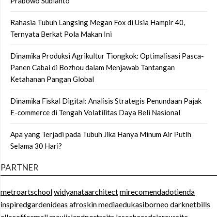
Prabowo Subianto
Rahasia Tubuh Langsing Megan Fox di Usia Hampir 40,
Ternyata Berkat Pola Makan Ini
Dinamika Produksi Agrikultur Tiongkok: Optimalisasi Pasca-
Panen Cabai di Bozhou dalam Menjawab Tantangan
Ketahanan Pangan Global
Dinamika Fiskal Digital: Analisis Strategis Penundaan Pajak
E-commerce di Tengah Volatilitas Daya Beli Nasional
Apa yang Terjadi pada Tubuh Jika Hanya Minum Air Putih
Selama 30 Hari?
PARTNER
metroartschool
widyanataarchitect
mirecomendadotienda
inspiredgardenideas
afroskin
mediaedukasiborneo
darknetbills
ellacoffeemall
mauiislandportraits
lesechecsdelareussite