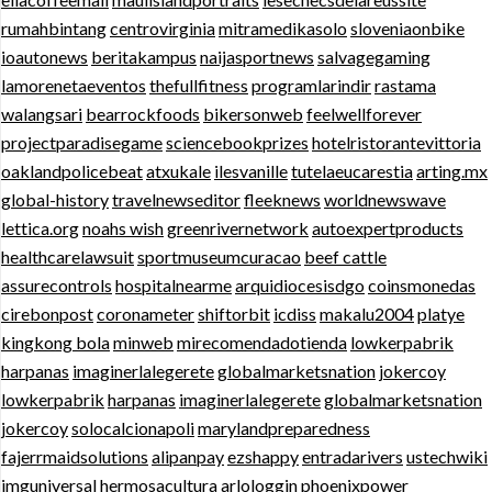
rumahbintang
centrovirginia
mitramedikasolo
sloveniaonbike
ioautonews
beritakampus
naijasportnews
salvagegaming
lamorenetaeventos
thefullfitness
programlarindir
rastama
walangsari
bearrockfoods
bikersonweb
feelwellforever
projectparadisegame
sciencebookprizes
hotelristorantevittoria
oaklandpolicebeat
atxukale
ilesvanille
tutelaeucarestia
arting.mx
global-history
travelnewseditor
fleeknews
worldnewswave
lettica.org
noahs wish
greenrivernetwork
autoexpertproducts
healthcarelawsuit
sportmuseumcuracao
beef cattle
assurecontrols
hospitalnearme
arquidiocesisdgo
coinsmonedas
cirebonpost
coronameter
shiftorbit
icdiss
makalu2004
platye
kingkong bola
minweb
mirecomendadotienda
lowkerpabrik
harpanas
imaginerlalegerete
globalmarketsnation
jokercoy
lowkerpabrik
harpanas
imaginerlalegerete
globalmarketsnation
jokercoy
solocalcionapoli
marylandpreparedness
fajerrmaidsolutions
alipanpay
ezshappy
entradarivers
ustechwiki
imguniversal
hermosacultura
arlologgin
phoenixpower