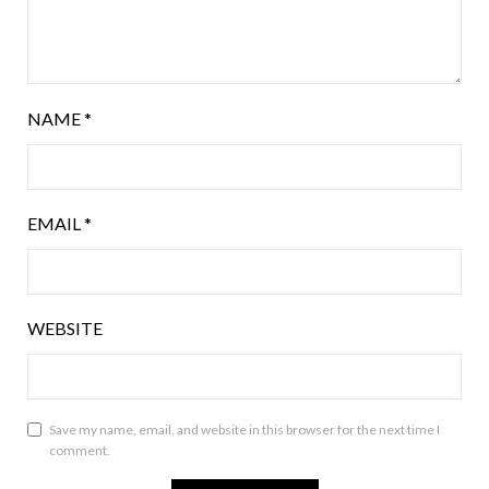
NAME
*
EMAIL
*
WEBSITE
Save my name, email, and website in this browser for the next time I
comment.