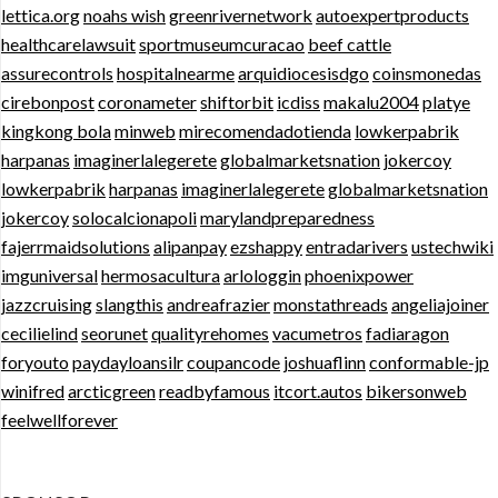
lettica.org
noahs wish
greenrivernetwork
autoexpertproducts
healthcarelawsuit
sportmuseumcuracao
beef cattle
assurecontrols
hospitalnearme
arquidiocesisdgo
coinsmonedas
cirebonpost
coronameter
shiftorbit
icdiss
makalu2004
platye
kingkong bola
minweb
mirecomendadotienda
lowkerpabrik
harpanas
imaginerlalegerete
globalmarketsnation
jokercoy
lowkerpabrik
harpanas
imaginerlalegerete
globalmarketsnation
jokercoy
solocalcionapoli
marylandpreparedness
fajerrmaidsolutions
alipanpay
ezshappy
entradarivers
ustechwiki
imguniversal
hermosacultura
arlologgin
phoenixpower
jazzcruising
slangthis
andreafrazier
monstathreads
angeliajoiner
cecilielind
seorunet
qualityrehomes
vacumetros
fadiaragon
foryouto
paydayloansilr
coupancode
joshuaflinn
conformable-jp
winifred
arcticgreen
readbyfamous
itcort.autos
bikersonweb
feelwellforever