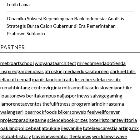
Lebih Lama
Dinamika Suksesi Kepemimpinan Bank Indonesia: Analisis
Strategis Bursa Calon Gubernur di Era Pemerintahan
Prabowo Subianto
PARTNER
metroartschool
widyanataarchitect
mirecomendadotienda
inspiredgardenideas
afroskin
mediaedukasiborneo
darknetbills
ellacoffeemall
mauiislandportraits
lesechecsdelareussite
rumahbintang
centrovirginia
mitramedikasolo
sloveniaonbike
ioautonews
beritakampus
naijasportnews
salvagegaming
lamorenetaeventos
thefullfitness
programlarindir
rastama
walangsari
bearrockfoods
bikersonweb
feelwellforever
projectparadisegame
sciencebookprizes
hotelristorantevittoria
oaklandpolicebeat
atxukale
ilesvanille
tutelaeucarestia
arting.mx
global-history
travelnewseditor
fleeknews
worldnewswave