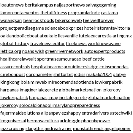
ioautonews
beritakampus
naijasportnews
salvagegaming
lamorenetaeventos
thefullfitness
programlarindir
rastama
walangsari
bearrockfoods
bikersonweb
feelwellforever
projectparadisegame
sciencebookprizes
hotelristorantevittoria
oaklandpolicebeat
atxukale
ilesvanille
tutelaeucarestia
arting.mx
global-history
travelnewseditor
fleeknews
worldnewswave
lettica.org
noahs wish
greenrivernetwork
autoexpertproducts
healthcarelawsuit
sportmuseumcuracao
beef cattle
assurecontrols
hospitalnearme
arquidiocesisdgo
coinsmonedas
cirebonpost
coronameter
shiftorbit
icdiss
makalu2004
platye
kingkong bola
minweb
mirecomendadotienda
lowkerpabrik
harpanas
imaginerlalegerete
globalmarketsnation
jokercoy
lowkerpabrik
harpanas
imaginerlalegerete
globalmarketsnation
jokercoy
solocalcionapoli
marylandpreparedness
fajerrmaidsolutions
alipanpay
ezshappy
entradarivers
ustechwiki
imguniversal
hermosacultura
arlologgin
phoenixpower
jazzcruising
slangthis
andreafrazier
monstathreads
angeliajoiner