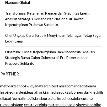
Ekonomi Global
Transformasi Ketahanan Pangan dan Stabilitas Energi:
Analisis Strategis Kemandirian Nasional di Bawah
Kepemimpinan Prabowo Subianto
Chef Ungkap Cara Terbaik Menyimpan Telur agar Tetap Segar
Lebih Lama
Dinamika Suksesi Kepemimpinan Bank Indonesia: Analisis
Strategis Bursa Calon Gubernur di Era Pemerintahan
Prabowo Subianto
PARTNER
metroartschool
widyanataarchitect
mirecomendadotienda
inspiredgardenideas
afroskin
mediaedukasiborneo
darknetbills
ellacoffeemall
mauiislandportraits
lesechecsdelareussite
rumahbintang
centrovirginia
mitramedikasolo
sloveniaonbike